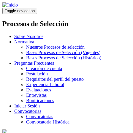
Pasar
al
Toggle navigation
contenido
principal
Procesos de Selección
Sobre Nosotros
Normativa
Nuestros Procesos de selección
Bases Procesos de Selección (Vigentes)
Bases Procesos de Selección (Histórico)
Preguntas Frecuentes
Creación de cuenta
Postulación
Requisitos del perfil del puesto
Experiencia Laboral
Evaluaciones
Entrevistas
Bonificaciones
Iniciar Sesión
Convocatorias
Convocatorias
Convocatoria Histórica