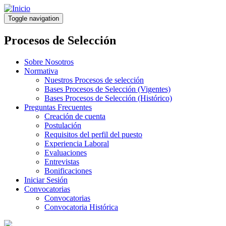
Pasar
al
Toggle navigation
contenido
principal
Procesos de Selección
Sobre Nosotros
Normativa
Nuestros Procesos de selección
Bases Procesos de Selección (Vigentes)
Bases Procesos de Selección (Histórico)
Preguntas Frecuentes
Creación de cuenta
Postulación
Requisitos del perfil del puesto
Experiencia Laboral
Evaluaciones
Entrevistas
Bonificaciones
Iniciar Sesión
Convocatorias
Convocatorias
Convocatoria Histórica