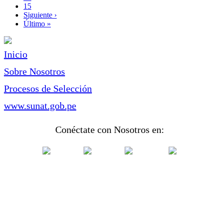
Page
15
Siguiente
Siguiente ›
página
Última
Último »
página
Inicio
Sobre Nosotros
Procesos de Selección
www.sunat.gob.pe
Conéctate con Nosotros en: