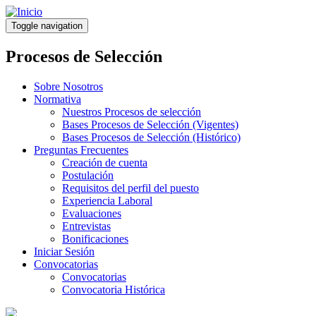
Pasar
al
Toggle navigation
contenido
principal
Procesos de Selección
Sobre Nosotros
Normativa
Nuestros Procesos de selección
Bases Procesos de Selección (Vigentes)
Bases Procesos de Selección (Histórico)
Preguntas Frecuentes
Creación de cuenta
Postulación
Requisitos del perfil del puesto
Experiencia Laboral
Evaluaciones
Entrevistas
Bonificaciones
Iniciar Sesión
Convocatorias
Convocatorias
Convocatoria Histórica