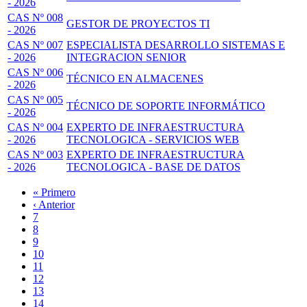
- 2026
CAS Nº 008
GESTOR DE PROYECTOS TI
- 2026
CAS Nº 007
ESPECIALISTA DESARROLLO SISTEMAS E
- 2026
INTEGRACION SENIOR
CAS Nº 006
TÉCNICO EN ALMACENES
- 2026
CAS Nº 005
TÉCNICO DE SOPORTE INFORMÁTICO
- 2026
CAS Nº 004
EXPERTO DE INFRAESTRUCTURA
- 2026
TECNOLOGICA - SERVICIOS WEB
CAS Nº 003
EXPERTO DE INFRAESTRUCTURA
- 2026
TECNOLOGICA - BASE DE DATOS
Primera
« Primero
página
Página
‹ Anterior
Paginación
anterior
Page
7
Page
8
Page
9
Page
10
Página
11
actual
Page
12
Page
13
Page
14