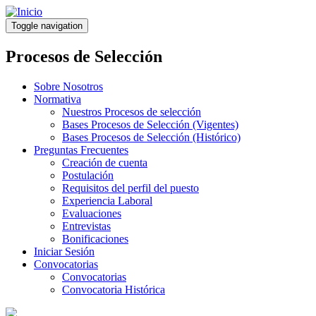
Pasar
al
Toggle navigation
contenido
principal
Procesos de Selección
Sobre Nosotros
Normativa
Nuestros Procesos de selección
Bases Procesos de Selección (Vigentes)
Bases Procesos de Selección (Histórico)
Preguntas Frecuentes
Creación de cuenta
Postulación
Requisitos del perfil del puesto
Experiencia Laboral
Evaluaciones
Entrevistas
Bonificaciones
Iniciar Sesión
Convocatorias
Convocatorias
Convocatoria Histórica