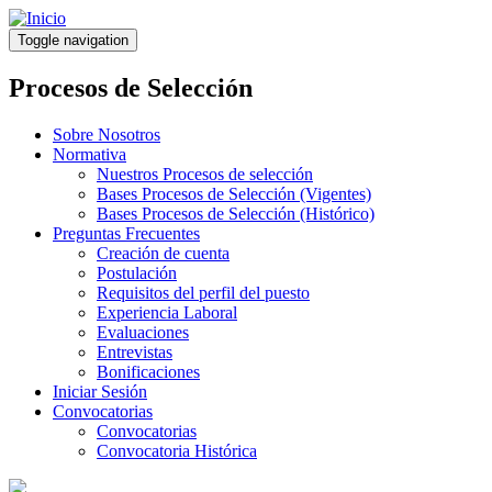
Pasar
al
Toggle navigation
contenido
principal
Procesos de Selección
Sobre Nosotros
Normativa
Nuestros Procesos de selección
Bases Procesos de Selección (Vigentes)
Bases Procesos de Selección (Histórico)
Preguntas Frecuentes
Creación de cuenta
Postulación
Requisitos del perfil del puesto
Experiencia Laboral
Evaluaciones
Entrevistas
Bonificaciones
Iniciar Sesión
Convocatorias
Convocatorias
Convocatoria Histórica