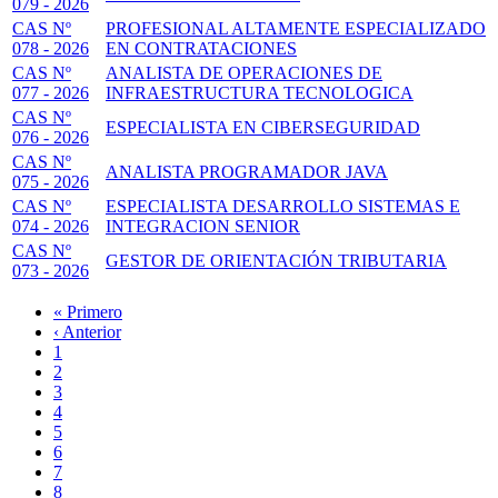
079 - 2026
CAS Nº
PROFESIONAL ALTAMENTE ESPECIALIZADO
078 - 2026
EN CONTRATACIONES
CAS Nº
ANALISTA DE OPERACIONES DE
077 - 2026
INFRAESTRUCTURA TECNOLOGICA
CAS Nº
ESPECIALISTA EN CIBERSEGURIDAD
076 - 2026
CAS Nº
ANALISTA PROGRAMADOR JAVA
075 - 2026
CAS Nº
ESPECIALISTA DESARROLLO SISTEMAS E
074 - 2026
INTEGRACION SENIOR
CAS Nº
GESTOR DE ORIENTACIÓN TRIBUTARIA
073 - 2026
Primera
« Primero
página
Página
‹ Anterior
Paginación
anterior
Page
1
Page
2
Page
3
Página
4
actual
Page
5
Page
6
Page
7
Page
8