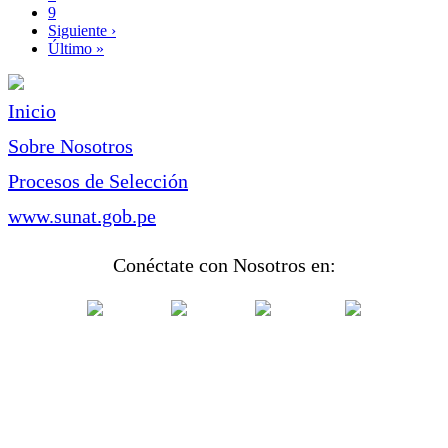
Page
9
Siguiente
Siguiente ›
página
Última
Último »
página
Inicio
Sobre Nosotros
Procesos de Selección
www.sunat.gob.pe
Conéctate con Nosotros en: