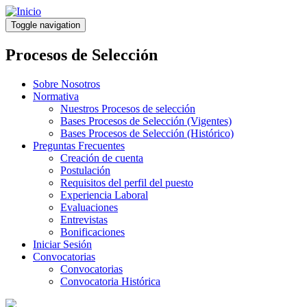
Pasar
al
Toggle navigation
contenido
principal
Procesos de Selección
Sobre Nosotros
Normativa
Nuestros Procesos de selección
Bases Procesos de Selección (Vigentes)
Bases Procesos de Selección (Histórico)
Preguntas Frecuentes
Creación de cuenta
Postulación
Requisitos del perfil del puesto
Experiencia Laboral
Evaluaciones
Entrevistas
Bonificaciones
Iniciar Sesión
Convocatorias
Convocatorias
Convocatoria Histórica