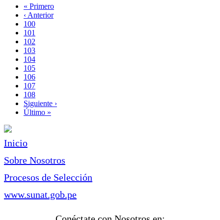
Primera
« Primero
página
Página
‹ Anterior
Paginación
anterior
Page
100
Page
101
Page
102
Page
103
Página
104
actual
Page
105
Page
106
Page
107
Page
108
Siguiente
Siguiente ›
página
Última
Último »
página
Inicio
Sobre Nosotros
Procesos de Selección
www.sunat.gob.pe
Conéctate con Nosotros en: