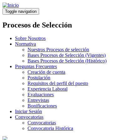
Pasar
al
Toggle navigation
contenido
principal
Procesos de Selección
Sobre Nosotros
Normativa
Nuestros Procesos de selección
Bases Procesos de Selección (Vigentes)
Bases Procesos de Selección (Histórico)
Preguntas Frecuentes
Creación de cuenta
Postulación
Requisitos del perfil del puesto
Experiencia Laboral
Evaluaciones
Entrevistas
Bonificaciones
Iniciar Sesión
Convocatorias
Convocatorias
Convocatoria Histórica