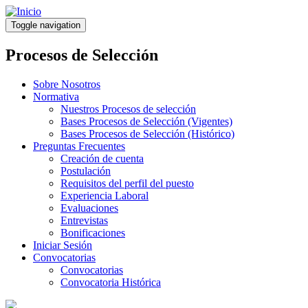
Pasar
al
Toggle navigation
contenido
principal
Procesos de Selección
Sobre Nosotros
Normativa
Nuestros Procesos de selección
Bases Procesos de Selección (Vigentes)
Bases Procesos de Selección (Histórico)
Preguntas Frecuentes
Creación de cuenta
Postulación
Requisitos del perfil del puesto
Experiencia Laboral
Evaluaciones
Entrevistas
Bonificaciones
Iniciar Sesión
Convocatorias
Convocatorias
Convocatoria Histórica