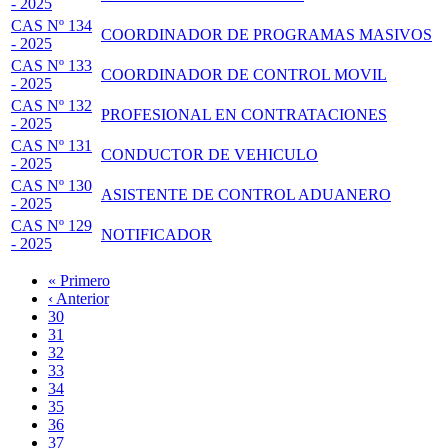
- 2025
CAS Nº 134
COORDINADOR DE PROGRAMAS MASIVOS
- 2025
CAS Nº 133
COORDINADOR DE CONTROL MOVIL
- 2025
CAS Nº 132
PROFESIONAL EN CONTRATACIONES
- 2025
CAS Nº 131
CONDUCTOR DE VEHICULO
- 2025
CAS Nº 130
ASISTENTE DE CONTROL ADUANERO
- 2025
CAS Nº 129
NOTIFICADOR
- 2025
Primera
« Primero
página
Página
‹ Anterior
Paginación
anterior
Page
30
Page
31
Page
32
Page
33
Página
34
actual
Page
35
Page
36
Page
37