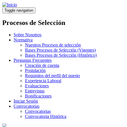
Pasar
al
Toggle navigation
contenido
principal
Procesos de Selección
Sobre Nosotros
Normativa
Nuestros Procesos de selección
Bases Procesos de Selección (Vigentes)
Bases Procesos de Selección (Histórico)
Preguntas Frecuentes
Creación de cuenta
Postulación
Requisitos del perfil del puesto
Experiencia Laboral
Evaluaciones
Entrevistas
Bonificaciones
Iniciar Sesión
Convocatorias
Convocatorias
Convocatoria Histórica