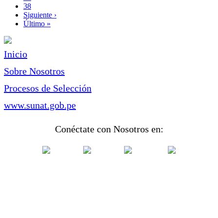
Page
38
Siguiente
Siguiente ›
página
Última
Último »
página
Inicio
Sobre Nosotros
Procesos de Selección
www.sunat.gob.pe
Conéctate con Nosotros en: