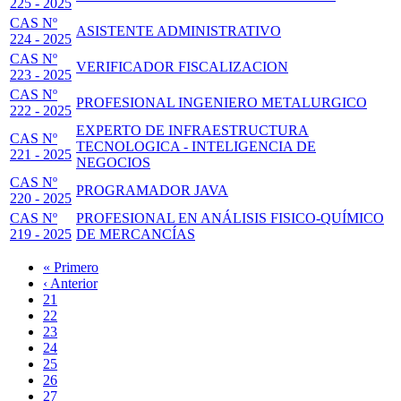
225 - 2025
CAS Nº
ASISTENTE ADMINISTRATIVO
224 - 2025
CAS Nº
VERIFICADOR FISCALIZACION
223 - 2025
CAS Nº
PROFESIONAL INGENIERO METALURGICO
222 - 2025
EXPERTO DE INFRAESTRUCTURA
CAS Nº
TECNOLOGICA - INTELIGENCIA DE
221 - 2025
NEGOCIOS
CAS Nº
PROGRAMADOR JAVA
220 - 2025
CAS Nº
PROFESIONAL EN ANÁLISIS FISICO-QUÍMICO
219 - 2025
DE MERCANCÍAS
Primera
« Primero
página
Página
‹ Anterior
Paginación
anterior
Page
21
Page
22
Page
23
Page
24
Página
25
actual
Page
26
Page
27