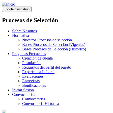
Pasar
al
Toggle navigation
contenido
principal
Procesos de Selección
Sobre Nosotros
Normativa
Nuestros Procesos de selección
Bases Procesos de Selección (Vigentes)
Bases Procesos de Selección (Histórico)
Preguntas Frecuentes
Creación de cuenta
Postulación
Requisitos del perfil del puesto
Experiencia Laboral
Evaluaciones
Entrevistas
Bonificaciones
Iniciar Sesión
Convocatorias
Convocatorias
Convocatoria Histórica