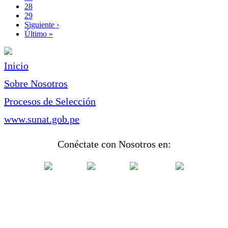
Page
28
Page
29
Siguiente
Siguiente ›
página
Última
Último »
página
Inicio
Sobre Nosotros
Procesos de Selección
www.sunat.gob.pe
Conéctate con Nosotros en: