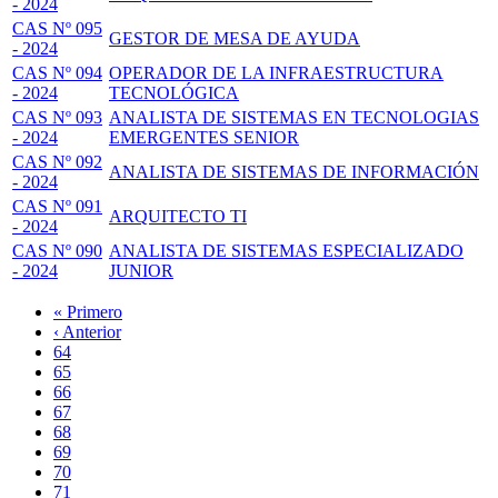
- 2024
CAS Nº 095
GESTOR DE MESA DE AYUDA
- 2024
CAS Nº 094
OPERADOR DE LA INFRAESTRUCTURA
- 2024
TECNOLÓGICA
CAS Nº 093
ANALISTA DE SISTEMAS EN TECNOLOGIAS
- 2024
EMERGENTES SENIOR
CAS Nº 092
ANALISTA DE SISTEMAS DE INFORMACIÓN
- 2024
CAS Nº 091
ARQUITECTO TI
- 2024
CAS Nº 090
ANALISTA DE SISTEMAS ESPECIALIZADO
- 2024
JUNIOR
Primera
« Primero
página
Página
‹ Anterior
Paginación
anterior
Page
64
Page
65
Page
66
Page
67
Página
68
actual
Page
69
Page
70
Page
71