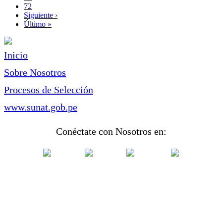
Page
72
Siguiente
Siguiente ›
página
Última
Último »
página
Inicio
Sobre Nosotros
Procesos de Selección
www.sunat.gob.pe
Conéctate con Nosotros en: