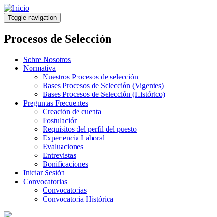
Pasar
al
Toggle navigation
contenido
principal
Procesos de Selección
Sobre Nosotros
Normativa
Nuestros Procesos de selección
Bases Procesos de Selección (Vigentes)
Bases Procesos de Selección (Histórico)
Preguntas Frecuentes
Creación de cuenta
Postulación
Requisitos del perfil del puesto
Experiencia Laboral
Evaluaciones
Entrevistas
Bonificaciones
Iniciar Sesión
Convocatorias
Convocatorias
Convocatoria Histórica