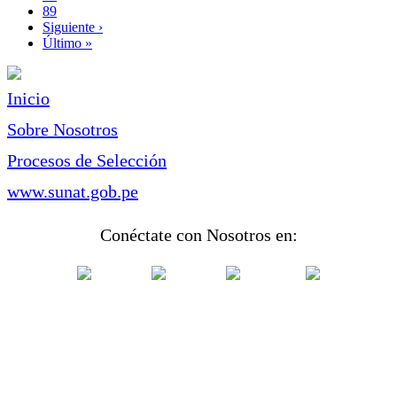
Page
89
Siguiente
Siguiente ›
página
Última
Último »
página
Inicio
Sobre Nosotros
Procesos de Selección
www.sunat.gob.pe
Conéctate con Nosotros en: