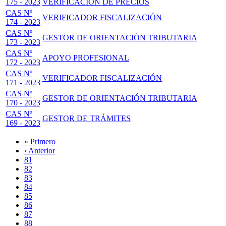
175 - 2023
VERIFICACIÓN DE PRECIOS
CAS Nº
VERIFICADOR FISCALIZACIÓN
174 - 2023
CAS Nº
GESTOR DE ORIENTACIÓN TRIBUTARIA
173 - 2023
CAS Nº
APOYO PROFESIONAL
172 - 2023
CAS Nº
VERIFICADOR FISCALIZACIÓN
171 - 2023
CAS Nº
GESTOR DE ORIENTACIÓN TRIBUTARIA
170 - 2023
CAS Nº
GESTOR DE TRÁMITES
169 - 2023
Primera
« Primero
página
Página
‹ Anterior
Paginación
anterior
Page
81
Page
82
Page
83
Page
84
Página
85
actual
Page
86
Page
87
Page
88