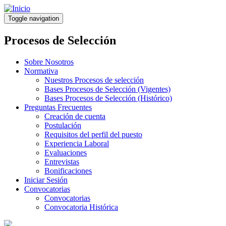
Pasar
al
Toggle navigation
contenido
principal
Procesos de Selección
Sobre Nosotros
Normativa
Nuestros Procesos de selección
Bases Procesos de Selección (Vigentes)
Bases Procesos de Selección (Histórico)
Preguntas Frecuentes
Creación de cuenta
Postulación
Requisitos del perfil del puesto
Experiencia Laboral
Evaluaciones
Entrevistas
Bonificaciones
Iniciar Sesión
Convocatorias
Convocatorias
Convocatoria Histórica