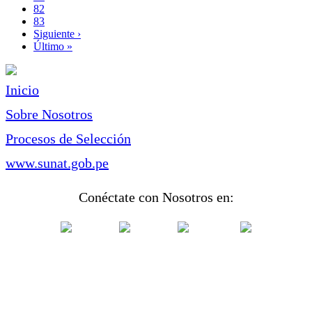
Page
82
Page
83
Siguiente
Siguiente ›
página
Última
Último »
página
Inicio
Sobre Nosotros
Procesos de Selección
www.sunat.gob.pe
Conéctate con Nosotros en: