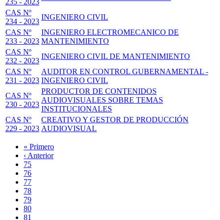
235 - 2023
CAS Nº
INGENIERO CIVIL
234 - 2023
CAS Nº
INGENIERO ELECTROMECANICO DE
233 - 2023
MANTENIMIENTO
CAS Nº
INGENIERO CIVIL DE MANTENIMIENTO
232 - 2023
CAS Nº
AUDITOR EN CONTROL GUBERNAMENTAL -
231 - 2023
INGENIERO CIVIL
PRODUCTOR DE CONTENIDOS
CAS Nº
AUDIOVISUALES SOBRE TEMAS
230 - 2023
INSTITUCIONALES
CAS Nº
CREATIVO Y GESTOR DE PRODUCCIÓN
229 - 2023
AUDIOVISUAL
Primera
« Primero
página
Página
‹ Anterior
Paginación
anterior
Page
75
Page
76
Page
77
Page
78
Página
79
actual
Page
80
Page
81