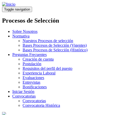
Pasar
al
Toggle navigation
contenido
principal
Procesos de Selección
Sobre Nosotros
Normativa
Nuestros Procesos de selección
Bases Procesos de Selección (Vigentes)
Bases Procesos de Selección (Histórico)
Preguntas Frecuentes
Creación de cuenta
Postulación
Requisitos del perfil del puesto
Experiencia Laboral
Evaluaciones
Entrevistas
Bonificaciones
Iniciar Sesión
Convocatorias
Convocatorias
Convocatoria Histórica