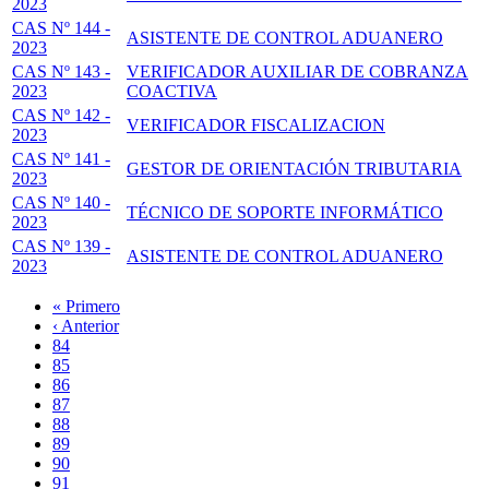
2023
CAS Nº 144 -
ASISTENTE DE CONTROL ADUANERO
2023
CAS Nº 143 -
VERIFICADOR AUXILIAR DE COBRANZA
2023
COACTIVA
CAS Nº 142 -
VERIFICADOR FISCALIZACION
2023
CAS Nº 141 -
GESTOR DE ORIENTACIÓN TRIBUTARIA
2023
CAS Nº 140 -
TÉCNICO DE SOPORTE INFORMÁTICO
2023
CAS Nº 139 -
ASISTENTE DE CONTROL ADUANERO
2023
Primera
« Primero
página
Página
‹ Anterior
Paginación
anterior
Page
84
Page
85
Page
86
Page
87
Página
88
actual
Page
89
Page
90
Page
91