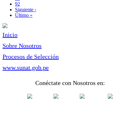
Page
92
Siguiente
Siguiente ›
página
Última
Último »
página
Inicio
Sobre Nosotros
Procesos de Selección
www.sunat.gob.pe
Conéctate con Nosotros en: