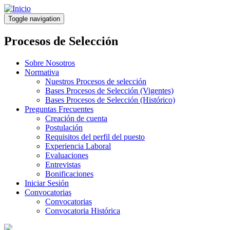
Pasar
al
Toggle navigation
contenido
principal
Procesos de Selección
Sobre Nosotros
Normativa
Nuestros Procesos de selección
Bases Procesos de Selección (Vigentes)
Bases Procesos de Selección (Histórico)
Preguntas Frecuentes
Creación de cuenta
Postulación
Requisitos del perfil del puesto
Experiencia Laboral
Evaluaciones
Entrevistas
Bonificaciones
Iniciar Sesión
Convocatorias
Convocatorias
Convocatoria Histórica