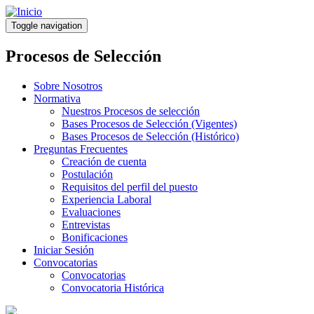
Pasar
al
Toggle navigation
contenido
principal
Procesos de Selección
Sobre Nosotros
Normativa
Nuestros Procesos de selección
Bases Procesos de Selección (Vigentes)
Bases Procesos de Selección (Histórico)
Preguntas Frecuentes
Creación de cuenta
Postulación
Requisitos del perfil del puesto
Experiencia Laboral
Evaluaciones
Entrevistas
Bonificaciones
Iniciar Sesión
Convocatorias
Convocatorias
Convocatoria Histórica