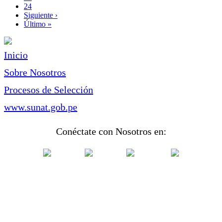
Page
24
Siguiente
Siguiente ›
página
Última
Último »
página
Inicio
Sobre Nosotros
Procesos de Selección
www.sunat.gob.pe
Conéctate con Nosotros en: