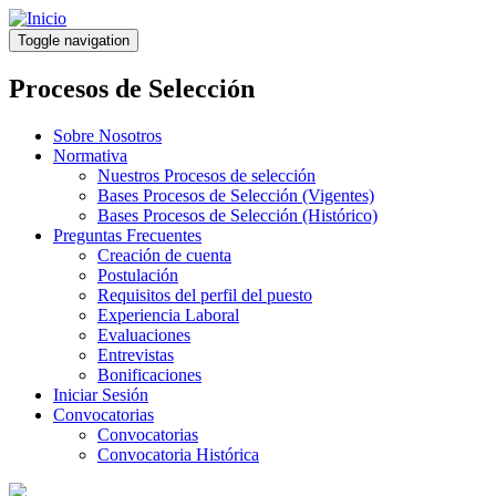
Pasar
al
Toggle navigation
contenido
principal
Procesos de Selección
Sobre Nosotros
Normativa
Nuestros Procesos de selección
Bases Procesos de Selección (Vigentes)
Bases Procesos de Selección (Histórico)
Preguntas Frecuentes
Creación de cuenta
Postulación
Requisitos del perfil del puesto
Experiencia Laboral
Evaluaciones
Entrevistas
Bonificaciones
Iniciar Sesión
Convocatorias
Convocatorias
Convocatoria Histórica