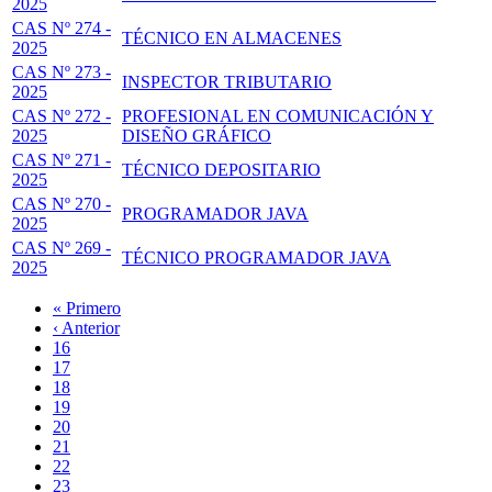
2025
CAS Nº 274 -
TÉCNICO EN ALMACENES
2025
CAS Nº 273 -
INSPECTOR TRIBUTARIO
2025
CAS Nº 272 -
PROFESIONAL EN COMUNICACIÓN Y
2025
DISEÑO GRÁFICO
CAS Nº 271 -
TÉCNICO DEPOSITARIO
2025
CAS Nº 270 -
PROGRAMADOR JAVA
2025
CAS Nº 269 -
TÉCNICO PROGRAMADOR JAVA
2025
Primera
« Primero
página
Página
‹ Anterior
Paginación
anterior
Page
16
Page
17
Page
18
Page
19
Página
20
actual
Page
21
Page
22
Page
23