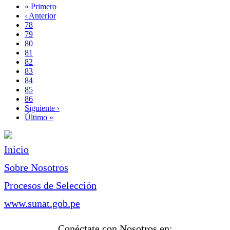
Primera
« Primero
página
Página
‹ Anterior
Paginación
anterior
Page
78
Page
79
Page
80
Page
81
Página
82
actual
Page
83
Page
84
Page
85
Page
86
Siguiente
Siguiente ›
página
Última
Último »
página
Inicio
Sobre Nosotros
Procesos de Selección
www.sunat.gob.pe
Conéctate con Nosotros en: