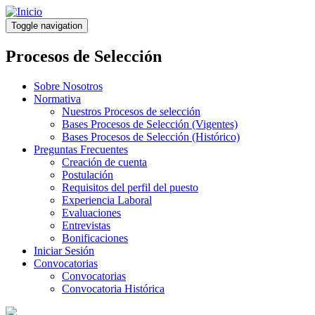
Pasar
al
Toggle navigation
contenido
principal
Procesos de Selección
Sobre Nosotros
Normativa
Nuestros Procesos de selección
Bases Procesos de Selección (Vigentes)
Bases Procesos de Selección (Histórico)
Preguntas Frecuentes
Creación de cuenta
Postulación
Requisitos del perfil del puesto
Experiencia Laboral
Evaluaciones
Entrevistas
Bonificaciones
Iniciar Sesión
Convocatorias
Convocatorias
Convocatoria Histórica