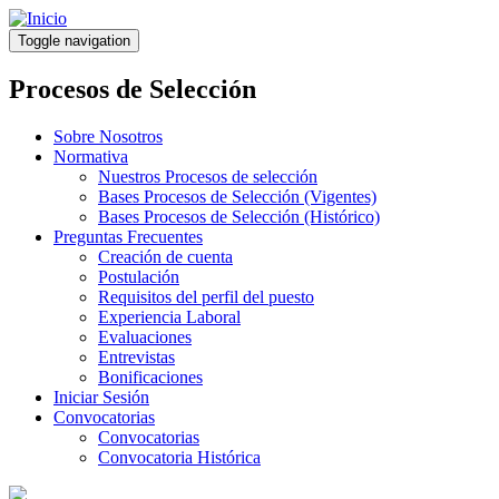
Pasar
al
Toggle navigation
contenido
principal
Procesos de Selección
Sobre Nosotros
Normativa
Nuestros Procesos de selección
Bases Procesos de Selección (Vigentes)
Bases Procesos de Selección (Histórico)
Preguntas Frecuentes
Creación de cuenta
Postulación
Requisitos del perfil del puesto
Experiencia Laboral
Evaluaciones
Entrevistas
Bonificaciones
Iniciar Sesión
Convocatorias
Convocatorias
Convocatoria Histórica