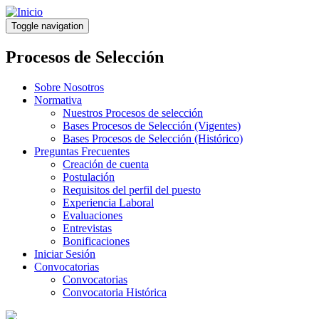
Pasar
al
Toggle navigation
contenido
principal
Procesos de Selección
Sobre Nosotros
Normativa
Nuestros Procesos de selección
Bases Procesos de Selección (Vigentes)
Bases Procesos de Selección (Histórico)
Preguntas Frecuentes
Creación de cuenta
Postulación
Requisitos del perfil del puesto
Experiencia Laboral
Evaluaciones
Entrevistas
Bonificaciones
Iniciar Sesión
Convocatorias
Convocatorias
Convocatoria Histórica