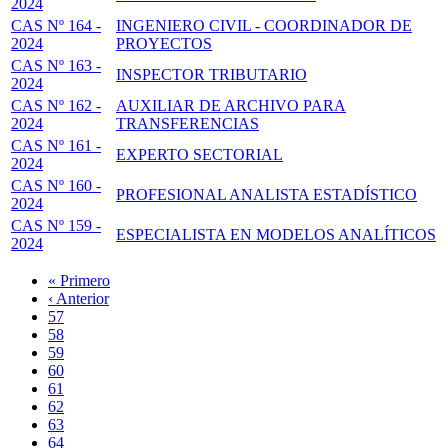
2024
CAS Nº 164 -
INGENIERO CIVIL - COORDINADOR DE
2024
PROYECTOS
CAS Nº 163 -
INSPECTOR TRIBUTARIO
2024
CAS Nº 162 -
AUXILIAR DE ARCHIVO PARA
2024
TRANSFERENCIAS
CAS Nº 161 -
EXPERTO SECTORIAL
2024
CAS Nº 160 -
PROFESIONAL ANALISTA ESTADÍSTICO
2024
CAS Nº 159 -
ESPECIALISTA EN MODELOS ANALÍTICOS
2024
Primera
« Primero
página
Página
‹ Anterior
Paginación
anterior
Page
57
Page
58
Page
59
Page
60
Página
61
actual
Page
62
Page
63
Page
64