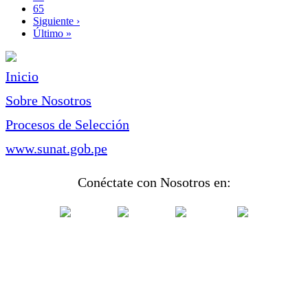
Page
65
Siguiente
Siguiente ›
página
Última
Último »
página
Inicio
Sobre Nosotros
Procesos de Selección
www.sunat.gob.pe
Conéctate con Nosotros en: