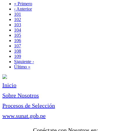
Primera
« Primero
página
Página
‹ Anterior
Paginación
anterior
Page
101
Page
102
Page
103
Page
104
Página
105
actual
Page
106
Page
107
Page
108
Page
109
Siguiente
Siguiente ›
página
Última
Último »
página
Inicio
Sobre Nosotros
Procesos de Selección
www.sunat.gob.pe
Conéctate con Nosotros en: