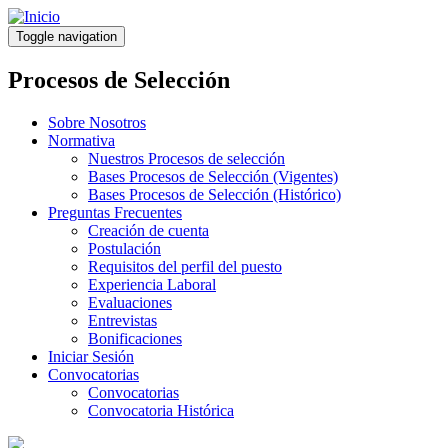
Pasar
al
Toggle navigation
contenido
principal
Procesos de Selección
Sobre Nosotros
Normativa
Nuestros Procesos de selección
Bases Procesos de Selección (Vigentes)
Bases Procesos de Selección (Histórico)
Preguntas Frecuentes
Creación de cuenta
Postulación
Requisitos del perfil del puesto
Experiencia Laboral
Evaluaciones
Entrevistas
Bonificaciones
Iniciar Sesión
Convocatorias
Convocatorias
Convocatoria Histórica