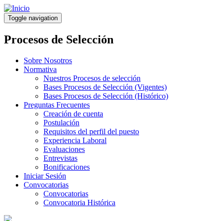
Pasar
al
Toggle navigation
contenido
principal
Procesos de Selección
Sobre Nosotros
Normativa
Nuestros Procesos de selección
Bases Procesos de Selección (Vigentes)
Bases Procesos de Selección (Histórico)
Preguntas Frecuentes
Creación de cuenta
Postulación
Requisitos del perfil del puesto
Experiencia Laboral
Evaluaciones
Entrevistas
Bonificaciones
Iniciar Sesión
Convocatorias
Convocatorias
Convocatoria Histórica