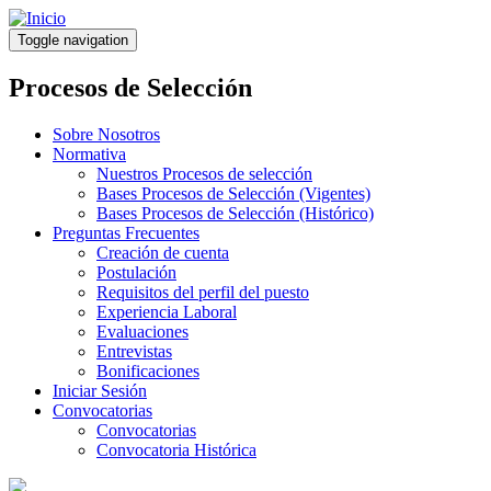
Pasar
al
Toggle navigation
contenido
principal
Procesos de Selección
Sobre Nosotros
Normativa
Nuestros Procesos de selección
Bases Procesos de Selección (Vigentes)
Bases Procesos de Selección (Histórico)
Preguntas Frecuentes
Creación de cuenta
Postulación
Requisitos del perfil del puesto
Experiencia Laboral
Evaluaciones
Entrevistas
Bonificaciones
Iniciar Sesión
Convocatorias
Convocatorias
Convocatoria Histórica