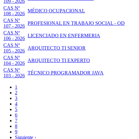
109 - 2026
CAS Nº
MÉDICO OCUPACIONAL
108 - 2026
CAS Nº
PROFESIONAL EN TRABAJO SOCIAL - OD
107 - 2026
CAS Nº
LICENCIADO EN ENFERMERIA
106 - 2026
CAS Nº
ARQUITECTO TI SENIOR
105 - 2026
CAS Nº
ARQUITECTO TI EXPERTO
104 - 2026
CAS Nº
TÉCNICO PROGRAMADOR JAVA
103 - 2026
Página
1
actual
Page
2
Paginación
Page
3
Page
4
Page
5
Page
6
Page
7
Page
8
Page
9
Siguiente
Siguiente ›