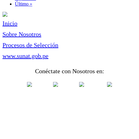
página
Última
Último »
página
Inicio
Sobre Nosotros
Procesos de Selección
www.sunat.gob.pe
Conéctate con Nosotros en: