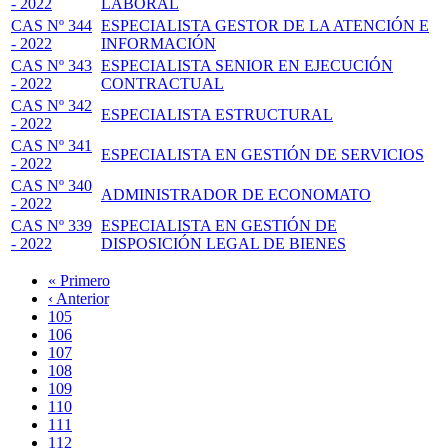
- 2022
LABORAL
CAS Nº 344
ESPECIALISTA GESTOR DE LA ATENCIÓN E
- 2022
INFORMACIÓN
CAS Nº 343
ESPECIALISTA SENIOR EN EJECUCIÓN
- 2022
CONTRACTUAL
CAS Nº 342
ESPECIALISTA ESTRUCTURAL
- 2022
CAS Nº 341
ESPECIALISTA EN GESTIÓN DE SERVICIOS
- 2022
CAS Nº 340
ADMINISTRADOR DE ECONOMATO
- 2022
CAS Nº 339
ESPECIALISTA EN GESTIÓN DE
- 2022
DISPOSICIÓN LEGAL DE BIENES
Primera
« Primero
página
Página
‹ Anterior
Paginación
anterior
Page
105
Page
106
Page
107
Page
108
Página
109
actual
Page
110
Page
111
Page
112