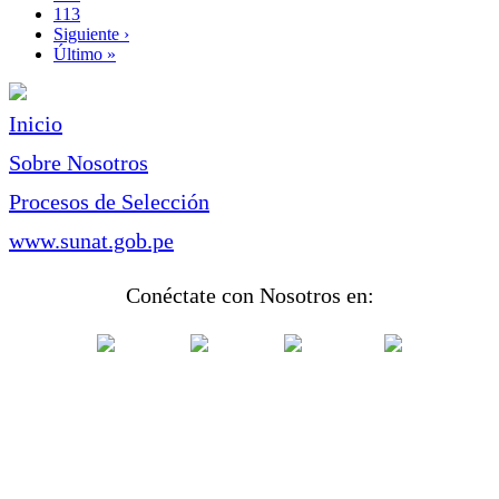
Page
113
Siguiente
Siguiente ›
página
Última
Último »
página
Inicio
Sobre Nosotros
Procesos de Selección
www.sunat.gob.pe
Conéctate con Nosotros en: