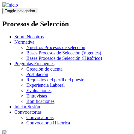
Pasar
al
Toggle navigation
contenido
principal
Procesos de Selección
Sobre Nosotros
Normativa
Nuestros Procesos de selección
Bases Procesos de Selección (Vigentes)
Bases Procesos de Selección (Histórico)
Preguntas Frecuentes
Creación de cuenta
Postulación
Requisitos del perfil del puesto
Experiencia Laboral
Evaluaciones
Entrevistas
Bonificaciones
Iniciar Sesión
Convocatorias
Convocatorias
Convocatoria Histórica