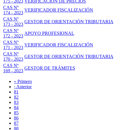
175 - 2023
VERIFICACIÓN DE PRECIOS
CAS Nº
VERIFICADOR FISCALIZACIÓN
174 - 2023
CAS Nº
GESTOR DE ORIENTACIÓN TRIBUTARIA
173 - 2023
CAS Nº
APOYO PROFESIONAL
172 - 2023
CAS Nº
VERIFICADOR FISCALIZACIÓN
171 - 2023
CAS Nº
GESTOR DE ORIENTACIÓN TRIBUTARIA
170 - 2023
CAS Nº
GESTOR DE TRÁMITES
169 - 2023
Primera
« Primero
página
Página
‹ Anterior
Paginación
anterior
Page
81
Page
82
Page
83
Page
84
Página
85
actual
Page
86
Page
87
Page
88