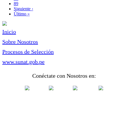
Page
89
Siguiente
Siguiente ›
página
Última
Último »
página
Inicio
Sobre Nosotros
Procesos de Selección
www.sunat.gob.pe
Conéctate con Nosotros en: