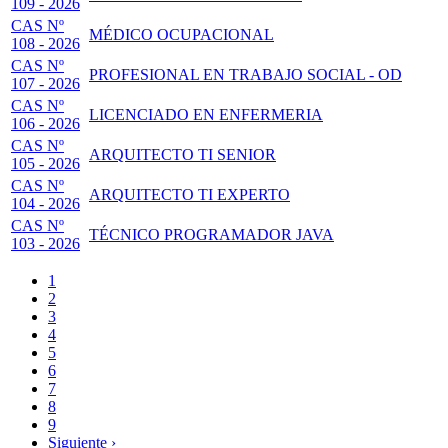
109 - 2026
CAS Nº
MÉDICO OCUPACIONAL
108 - 2026
CAS Nº
PROFESIONAL EN TRABAJO SOCIAL - OD
107 - 2026
CAS Nº
LICENCIADO EN ENFERMERIA
106 - 2026
CAS Nº
ARQUITECTO TI SENIOR
105 - 2026
CAS Nº
ARQUITECTO TI EXPERTO
104 - 2026
CAS Nº
TÉCNICO PROGRAMADOR JAVA
103 - 2026
Página
1
actual
Page
2
Paginación
Page
3
Page
4
Page
5
Page
6
Page
7
Page
8
Page
9
Siguiente
Siguiente ›