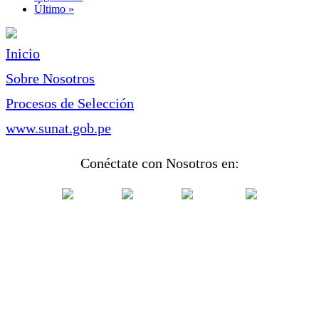
página
Última
Último »
página
Inicio
Sobre Nosotros
Procesos de Selección
www.sunat.gob.pe
Conéctate con Nosotros en: