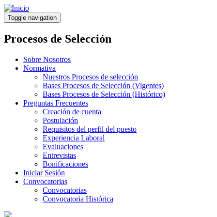
Pasar
al
Toggle navigation
contenido
principal
Procesos de Selección
Sobre Nosotros
Normativa
Nuestros Procesos de selección
Bases Procesos de Selección (Vigentes)
Bases Procesos de Selección (Histórico)
Preguntas Frecuentes
Creación de cuenta
Postulación
Requisitos del perfil del puesto
Experiencia Laboral
Evaluaciones
Entrevistas
Bonificaciones
Iniciar Sesión
Convocatorias
Convocatorias
Convocatoria Histórica