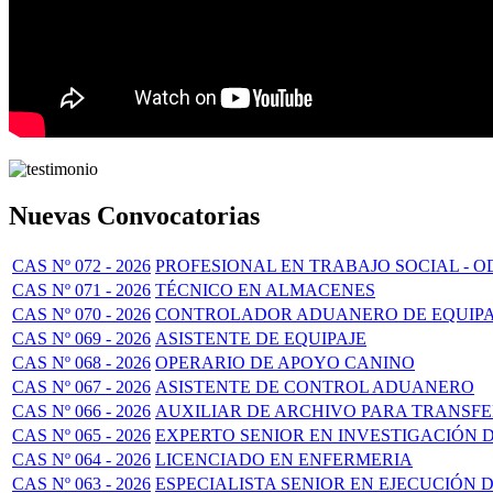
Nuevas Convocatorias
CAS Nº 072 - 2026
PROFESIONAL EN TRABAJO SOCIAL - O
CAS Nº 071 - 2026
TÉCNICO EN ALMACENES
CAS Nº 070 - 2026
CONTROLADOR ADUANERO DE EQUIPA
CAS Nº 069 - 2026
ASISTENTE DE EQUIPAJE
CAS Nº 068 - 2026
OPERARIO DE APOYO CANINO
CAS Nº 067 - 2026
ASISTENTE DE CONTROL ADUANERO
CAS Nº 066 - 2026
AUXILIAR DE ARCHIVO PARA TRANSF
CAS Nº 065 - 2026
EXPERTO SENIOR EN INVESTIGACIÓN 
CAS Nº 064 - 2026
LICENCIADO EN ENFERMERIA
CAS Nº 063 - 2026
ESPECIALISTA SENIOR EN EJECUCIÓN 