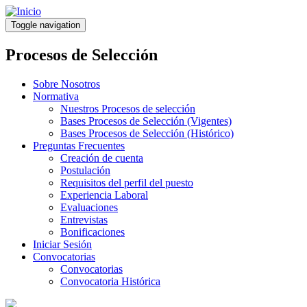
Pasar
al
Toggle navigation
contenido
principal
Procesos de Selección
Sobre Nosotros
Normativa
Nuestros Procesos de selección
Bases Procesos de Selección (Vigentes)
Bases Procesos de Selección (Histórico)
Preguntas Frecuentes
Creación de cuenta
Postulación
Requisitos del perfil del puesto
Experiencia Laboral
Evaluaciones
Entrevistas
Bonificaciones
Iniciar Sesión
Convocatorias
Convocatorias
Convocatoria Histórica