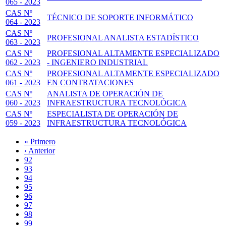
065 - 2023
CAS Nº
TÉCNICO DE SOPORTE INFORMÁTICO
064 - 2023
CAS Nº
PROFESIONAL ANALISTA ESTADÍSTICO
063 - 2023
CAS Nº
PROFESIONAL ALTAMENTE ESPECIALIZADO
062 - 2023
- INGENIERO INDUSTRIAL
CAS Nº
PROFESIONAL ALTAMENTE ESPECIALIZADO
061 - 2023
EN CONTRATACIONES
CAS Nº
ANALISTA DE OPERACIÓN DE
060 - 2023
INFRAESTRUCTURA TECNOLÓGICA
CAS Nº
ESPECIALISTA DE OPERACIÓN DE
059 - 2023
INFRAESTRUCTURA TECNOLÓGICA
Primera
« Primero
página
Página
‹ Anterior
Paginación
anterior
Page
92
Page
93
Page
94
Page
95
Página
96
actual
Page
97
Page
98
Page
99