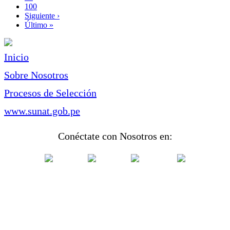
Page
100
Siguiente
Siguiente ›
página
Última
Último »
página
Inicio
Sobre Nosotros
Procesos de Selección
www.sunat.gob.pe
Conéctate con Nosotros en: