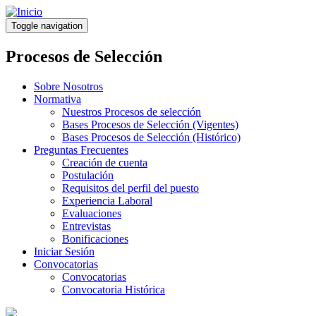
Pasar
al
Toggle navigation
contenido
principal
Procesos de Selección
Sobre Nosotros
Normativa
Nuestros Procesos de selección
Bases Procesos de Selección (Vigentes)
Bases Procesos de Selección (Histórico)
Preguntas Frecuentes
Creación de cuenta
Postulación
Requisitos del perfil del puesto
Experiencia Laboral
Evaluaciones
Entrevistas
Bonificaciones
Iniciar Sesión
Convocatorias
Convocatorias
Convocatoria Histórica