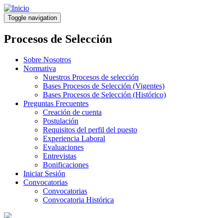
Pasar
al
Toggle navigation
contenido
principal
Procesos de Selección
Sobre Nosotros
Normativa
Nuestros Procesos de selección
Bases Procesos de Selección (Vigentes)
Bases Procesos de Selección (Histórico)
Preguntas Frecuentes
Creación de cuenta
Postulación
Requisitos del perfil del puesto
Experiencia Laboral
Evaluaciones
Entrevistas
Bonificaciones
Iniciar Sesión
Convocatorias
Convocatorias
Convocatoria Histórica