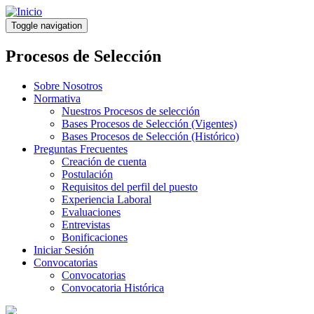
Pasar
al
Toggle navigation
contenido
principal
Procesos de Selección
Sobre Nosotros
Normativa
Nuestros Procesos de selección
Bases Procesos de Selección (Vigentes)
Bases Procesos de Selección (Histórico)
Preguntas Frecuentes
Creación de cuenta
Postulación
Requisitos del perfil del puesto
Experiencia Laboral
Evaluaciones
Entrevistas
Bonificaciones
Iniciar Sesión
Convocatorias
Convocatorias
Convocatoria Histórica