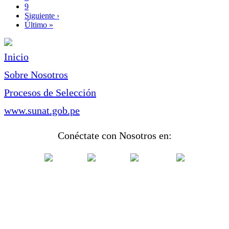
Page
9
Siguiente
Siguiente ›
página
Última
Último »
página
Inicio
Sobre Nosotros
Procesos de Selección
www.sunat.gob.pe
Conéctate con Nosotros en: