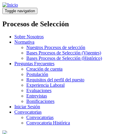
Pasar
al
Toggle navigation
contenido
principal
Procesos de Selección
Sobre Nosotros
Normativa
Nuestros Procesos de selección
Bases Procesos de Selección (Vigentes)
Bases Procesos de Selección (Histórico)
Preguntas Frecuentes
Creación de cuenta
Postulación
Requisitos del perfil del puesto
Experiencia Laboral
Evaluaciones
Entrevistas
Bonificaciones
Iniciar Sesión
Convocatorias
Convocatorias
Convocatoria Histórica