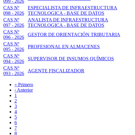
099 - 2026
CAS Nº
ESPECIALISTA DE INFRAESTRUCTURA
098 - 2026
TECNOLOGICA - BASE DE DATOS
CAS Nº
ANALISTA DE INFRAESTRUCTURA
097 - 2026
TECNOLOGICA - BASE DE DATOS
CAS Nº
GESTOR DE ORIENTACIÓN TRIBUTARIA
096 - 2026
CAS Nº
PROFESIONAL EN ALMACENES
095 - 2026
CAS Nº
SUPERVISOR DE INSUMOS QUÍMICOS
094 - 2026
CAS Nº
AGENTE FISCALIZADOR
093 - 2026
Primera
« Primero
página
Página
‹ Anterior
Paginación
anterior
Page
1
Página
2
actual
Page
3
Page
4
Page
5
Page
6
Page
7
Page
8