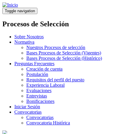
Pasar
al
Toggle navigation
contenido
principal
Procesos de Selección
Sobre Nosotros
Normativa
Nuestros Procesos de selección
Bases Procesos de Selección (Vigentes)
Bases Procesos de Selección (Histórico)
Preguntas Frecuentes
Creación de cuenta
Postulación
Requisitos del perfil del puesto
Experiencia Laboral
Evaluaciones
Entrevistas
Bonificaciones
Iniciar Sesión
Convocatorias
Convocatorias
Convocatoria Histórica