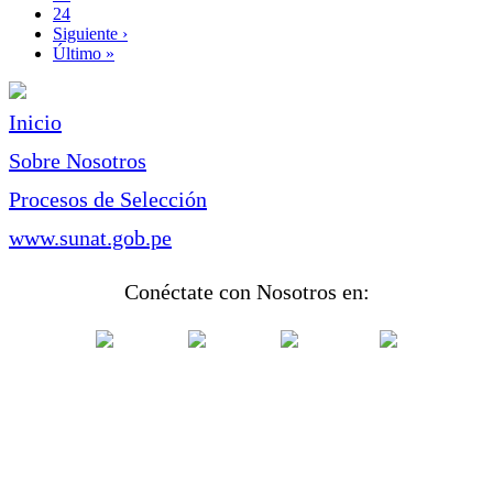
Page
24
Siguiente
Siguiente ›
página
Última
Último »
página
Inicio
Sobre Nosotros
Procesos de Selección
www.sunat.gob.pe
Conéctate con Nosotros en: