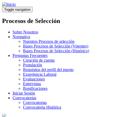
Pasar
al
Toggle navigation
contenido
principal
Procesos de Selección
Sobre Nosotros
Normativa
Nuestros Procesos de selección
Bases Procesos de Selección (Vigentes)
Bases Procesos de Selección (Histórico)
Preguntas Frecuentes
Creación de cuenta
Postulación
Requisitos del perfil del puesto
Experiencia Laboral
Evaluaciones
Entrevistas
Bonificaciones
Iniciar Sesión
Convocatorias
Convocatorias
Convocatoria Histórica