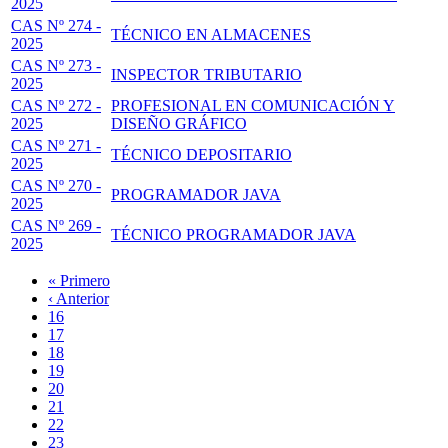
2025
CAS Nº 274 -
TÉCNICO EN ALMACENES
2025
CAS Nº 273 -
INSPECTOR TRIBUTARIO
2025
CAS Nº 272 -
PROFESIONAL EN COMUNICACIÓN Y
2025
DISEÑO GRÁFICO
CAS Nº 271 -
TÉCNICO DEPOSITARIO
2025
CAS Nº 270 -
PROGRAMADOR JAVA
2025
CAS Nº 269 -
TÉCNICO PROGRAMADOR JAVA
2025
Primera
« Primero
página
Página
‹ Anterior
Paginación
anterior
Page
16
Page
17
Page
18
Page
19
Página
20
actual
Page
21
Page
22
Page
23