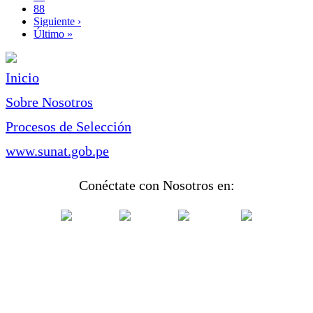
Page
88
Siguiente
Siguiente ›
página
Última
Último »
página
Inicio
Sobre Nosotros
Procesos de Selección
www.sunat.gob.pe
Conéctate con Nosotros en: