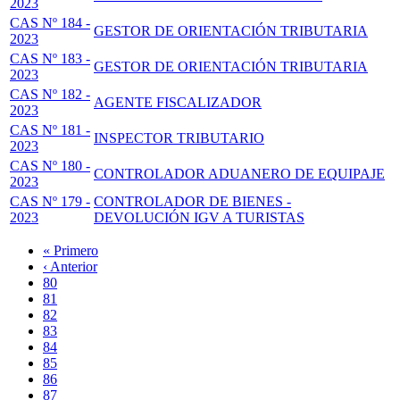
2023
CAS Nº 184 -
GESTOR DE ORIENTACIÓN TRIBUTARIA
2023
CAS Nº 183 -
GESTOR DE ORIENTACIÓN TRIBUTARIA
2023
CAS Nº 182 -
AGENTE FISCALIZADOR
2023
CAS Nº 181 -
INSPECTOR TRIBUTARIO
2023
CAS Nº 180 -
CONTROLADOR ADUANERO DE EQUIPAJE
2023
CAS Nº 179 -
CONTROLADOR DE BIENES -
2023
DEVOLUCIÓN IGV A TURISTAS
Primera
« Primero
página
Página
‹ Anterior
Paginación
anterior
Page
80
Page
81
Page
82
Page
83
Página
84
actual
Page
85
Page
86
Page
87