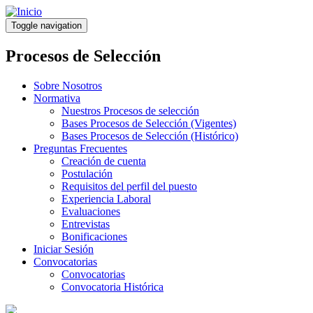
Pasar
al
Toggle navigation
contenido
principal
Procesos de Selección
Sobre Nosotros
Normativa
Nuestros Procesos de selección
Bases Procesos de Selección (Vigentes)
Bases Procesos de Selección (Histórico)
Preguntas Frecuentes
Creación de cuenta
Postulación
Requisitos del perfil del puesto
Experiencia Laboral
Evaluaciones
Entrevistas
Bonificaciones
Iniciar Sesión
Convocatorias
Convocatorias
Convocatoria Histórica