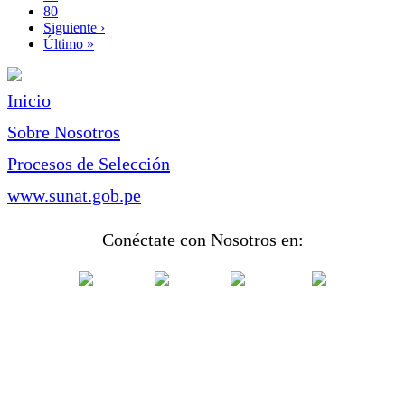
Page
80
Siguiente
Siguiente ›
página
Última
Último »
página
Inicio
Sobre Nosotros
Procesos de Selección
www.sunat.gob.pe
Conéctate con Nosotros en: