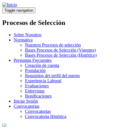
Pasar
al
Toggle navigation
contenido
principal
Procesos de Selección
Sobre Nosotros
Normativa
Nuestros Procesos de selección
Bases Procesos de Selección (Vigentes)
Bases Procesos de Selección (Histórico)
Preguntas Frecuentes
Creación de cuenta
Postulación
Requisitos del perfil del puesto
Experiencia Laboral
Evaluaciones
Entrevistas
Bonificaciones
Iniciar Sesión
Convocatorias
Convocatorias
Convocatoria Histórica