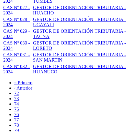
2024
TUMBES
CAS Nº 027 -
GESTOR DE ORIENTACIÓN TRIBUTARIA -
2024
HUACHO
CAS Nº 028 -
GESTOR DE ORIENTACIÓN TRIBUTARIA -
2024
UCAYALI
CAS Nº 029 -
GESTOR DE ORIENTACIÓN TRIBUTARIA -
2024
TACNA
CAS Nº 030 -
GESTOR DE ORIENTACIÓN TRIBUTARIA -
2024
LORETO
CAS Nº 031 -
GESTOR DE ORIENTACIÓN TRIBUTARIA -
2024
SAN MARTIN
CAS Nº 032 -
GESTOR DE ORIENTACIÓN TRIBUTARIA -
2024
HUANUCO
Primera
« Primero
página
Página
‹ Anterior
Paginación
anterior
Page
72
Page
73
Page
74
Page
75
Página
76
actual
Page
77
Page
78
Page
79