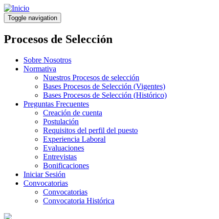
Pasar
al
Toggle navigation
contenido
principal
Procesos de Selección
Sobre Nosotros
Normativa
Nuestros Procesos de selección
Bases Procesos de Selección (Vigentes)
Bases Procesos de Selección (Histórico)
Preguntas Frecuentes
Creación de cuenta
Postulación
Requisitos del perfil del puesto
Experiencia Laboral
Evaluaciones
Entrevistas
Bonificaciones
Iniciar Sesión
Convocatorias
Convocatorias
Convocatoria Histórica