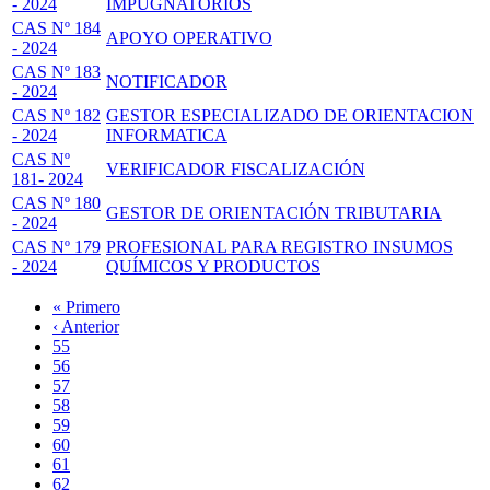
- 2024
IMPUGNATORIOS
CAS Nº 184
APOYO OPERATIVO
- 2024
CAS Nº 183
NOTIFICADOR
- 2024
CAS Nº 182
GESTOR ESPECIALIZADO DE ORIENTACION
- 2024
INFORMATICA
CAS Nº
VERIFICADOR FISCALIZACIÓN
181- 2024
CAS Nº 180
GESTOR DE ORIENTACIÓN TRIBUTARIA
- 2024
CAS Nº 179
PROFESIONAL PARA REGISTRO INSUMOS
- 2024
QUÍMICOS Y PRODUCTOS
Primera
« Primero
página
Página
‹ Anterior
Paginación
anterior
Page
55
Page
56
Page
57
Page
58
Página
59
actual
Page
60
Page
61
Page
62