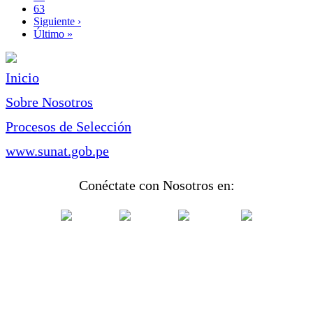
Page
63
Siguiente
Siguiente ›
página
Última
Último »
página
Inicio
Sobre Nosotros
Procesos de Selección
www.sunat.gob.pe
Conéctate con Nosotros en: