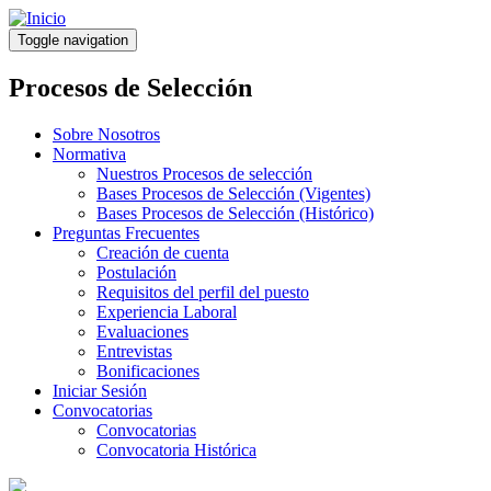
Pasar
al
Toggle navigation
contenido
principal
Procesos de Selección
Sobre Nosotros
Normativa
Nuestros Procesos de selección
Bases Procesos de Selección (Vigentes)
Bases Procesos de Selección (Histórico)
Preguntas Frecuentes
Creación de cuenta
Postulación
Requisitos del perfil del puesto
Experiencia Laboral
Evaluaciones
Entrevistas
Bonificaciones
Iniciar Sesión
Convocatorias
Convocatorias
Convocatoria Histórica