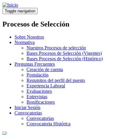
Pasar
al
Toggle navigation
contenido
principal
Procesos de Selección
Sobre Nosotros
Normativa
Nuestros Procesos de selección
Bases Procesos de Selección (Vigentes)
Bases Procesos de Selección (Histórico)
Preguntas Frecuentes
Creación de cuenta
Postulación
Requisitos del perfil del puesto
Experiencia Laboral
Evaluaciones
Entrevistas
Bonificaciones
Iniciar Sesión
Convocatorias
Convocatorias
Convocatoria Histórica