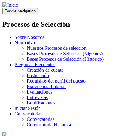
Pasar
al
Toggle navigation
contenido
principal
Procesos de Selección
Sobre Nosotros
Normativa
Nuestros Procesos de selección
Bases Procesos de Selección (Vigentes)
Bases Procesos de Selección (Histórico)
Preguntas Frecuentes
Creación de cuenta
Postulación
Requisitos del perfil del puesto
Experiencia Laboral
Evaluaciones
Entrevistas
Bonificaciones
Iniciar Sesión
Convocatorias
Convocatorias
Convocatoria Histórica