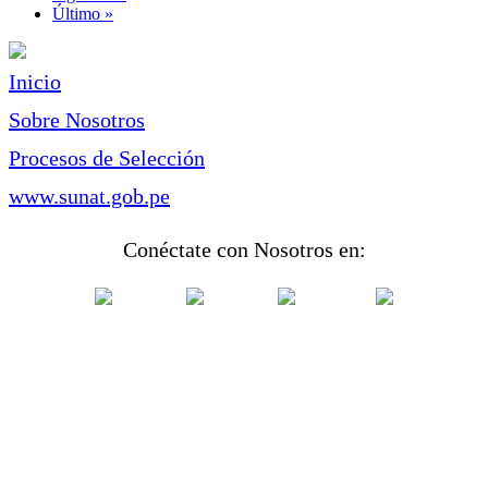
página
Última
Último »
página
Inicio
Sobre Nosotros
Procesos de Selección
www.sunat.gob.pe
Conéctate con Nosotros en: