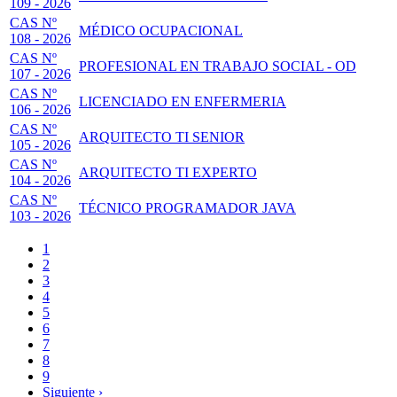
109 - 2026
CAS Nº
MÉDICO OCUPACIONAL
108 - 2026
CAS Nº
PROFESIONAL EN TRABAJO SOCIAL - OD
107 - 2026
CAS Nº
LICENCIADO EN ENFERMERIA
106 - 2026
CAS Nº
ARQUITECTO TI SENIOR
105 - 2026
CAS Nº
ARQUITECTO TI EXPERTO
104 - 2026
CAS Nº
TÉCNICO PROGRAMADOR JAVA
103 - 2026
Página
1
actual
Page
2
Paginación
Page
3
Page
4
Page
5
Page
6
Page
7
Page
8
Page
9
Siguiente
Siguiente ›