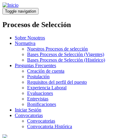
Pasar
al
Toggle navigation
contenido
principal
Procesos de Selección
Sobre Nosotros
Normativa
Nuestros Procesos de selección
Bases Procesos de Selección (Vigentes)
Bases Procesos de Selección (Histórico)
Preguntas Frecuentes
Creación de cuenta
Postulación
Requisitos del perfil del puesto
Experiencia Laboral
Evaluaciones
Entrevistas
Bonificaciones
Iniciar Sesión
Convocatorias
Convocatorias
Convocatoria Histórica