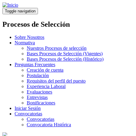
Pasar
al
Toggle navigation
contenido
principal
Procesos de Selección
Sobre Nosotros
Normativa
Nuestros Procesos de selección
Bases Procesos de Selección (Vigentes)
Bases Procesos de Selección (Histórico)
Preguntas Frecuentes
Creación de cuenta
Postulación
Requisitos del perfil del puesto
Experiencia Laboral
Evaluaciones
Entrevistas
Bonificaciones
Iniciar Sesión
Convocatorias
Convocatorias
Convocatoria Histórica