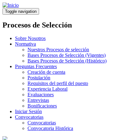
Pasar
al
Toggle navigation
contenido
principal
Procesos de Selección
Sobre Nosotros
Normativa
Nuestros Procesos de selección
Bases Procesos de Selección (Vigentes)
Bases Procesos de Selección (Histórico)
Preguntas Frecuentes
Creación de cuenta
Postulación
Requisitos del perfil del puesto
Experiencia Laboral
Evaluaciones
Entrevistas
Bonificaciones
Iniciar Sesión
Convocatorias
Convocatorias
Convocatoria Histórica