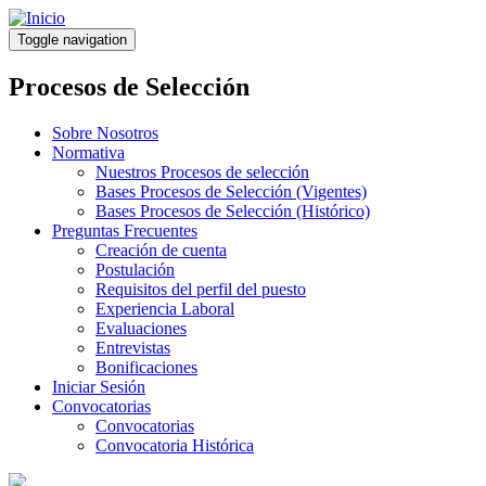
Pasar
al
Toggle navigation
contenido
principal
Procesos de Selección
Sobre Nosotros
Normativa
Nuestros Procesos de selección
Bases Procesos de Selección (Vigentes)
Bases Procesos de Selección (Histórico)
Preguntas Frecuentes
Creación de cuenta
Postulación
Requisitos del perfil del puesto
Experiencia Laboral
Evaluaciones
Entrevistas
Bonificaciones
Iniciar Sesión
Convocatorias
Convocatorias
Convocatoria Histórica