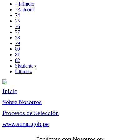
Primera
« Primero
página
Página
‹ Anterior
Paginación
anterior
Page
74
Page
75
Page
76
Page
77
Página
78
actual
Page
79
Page
80
Page
81
Page
82
Siguiente
Siguiente ›
página
Última
Último »
página
Inicio
Sobre Nosotros
Procesos de Selección
www.sunat.gob.pe
Conéctate con Nosotros en: