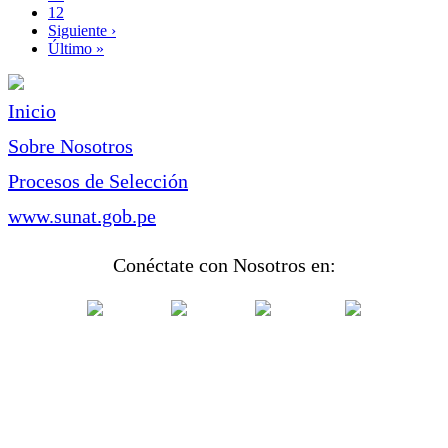
Page
12
Siguiente
Siguiente ›
página
Última
Último »
página
Inicio
Sobre Nosotros
Procesos de Selección
www.sunat.gob.pe
Conéctate con Nosotros en: