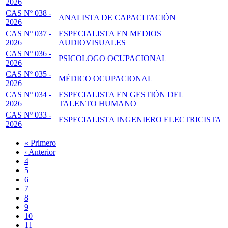
2026
CAS Nº 038 -
ANALISTA DE CAPACITACIÓN
2026
CAS Nº 037 -
ESPECIALISTA EN MEDIOS
2026
AUDIOVISUALES
CAS Nº 036 -
PSICOLOGO OCUPACIONAL
2026
CAS Nº 035 -
MÉDICO OCUPACIONAL
2026
CAS Nº 034 -
ESPECIALISTA EN GESTIÓN DEL
2026
TALENTO HUMANO
CAS Nº 033 -
ESPECIALISTA INGENIERO ELECTRICISTA
2026
Primera
« Primero
página
Página
‹ Anterior
Paginación
anterior
Page
4
Page
5
Page
6
Page
7
Página
8
actual
Page
9
Page
10
Page
11