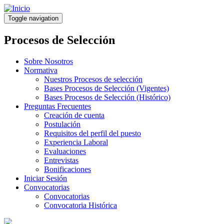
Pasar
al
Toggle navigation
contenido
principal
Procesos de Selección
Sobre Nosotros
Normativa
Nuestros Procesos de selección
Bases Procesos de Selección (Vigentes)
Bases Procesos de Selección (Histórico)
Preguntas Frecuentes
Creación de cuenta
Postulación
Requisitos del perfil del puesto
Experiencia Laboral
Evaluaciones
Entrevistas
Bonificaciones
Iniciar Sesión
Convocatorias
Convocatorias
Convocatoria Histórica