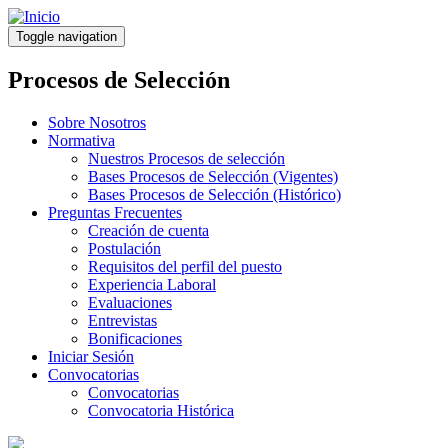
Pasar
al
Toggle navigation
contenido
principal
Procesos de Selección
Sobre Nosotros
Normativa
Nuestros Procesos de selección
Bases Procesos de Selección (Vigentes)
Bases Procesos de Selección (Histórico)
Preguntas Frecuentes
Creación de cuenta
Postulación
Requisitos del perfil del puesto
Experiencia Laboral
Evaluaciones
Entrevistas
Bonificaciones
Iniciar Sesión
Convocatorias
Convocatorias
Convocatoria Histórica