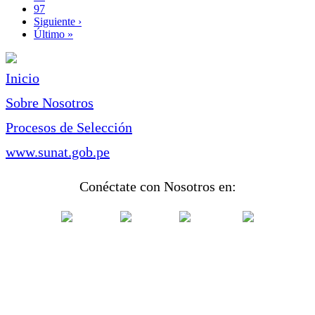
Page
97
Siguiente
Siguiente ›
página
Última
Último »
página
Inicio
Sobre Nosotros
Procesos de Selección
www.sunat.gob.pe
Conéctate con Nosotros en: