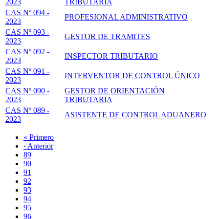
2023
TRIBUTARIA
CAS Nº 094 -
PROFESIONAL ADMINISTRATIVO
2023
CAS Nº 093 -
GESTOR DE TRAMITES
2023
CAS Nº 092 -
INSPECTOR TRIBUTARIO
2023
CAS Nº 091 -
INTERVENTOR DE CONTROL ÚNICO
2023
CAS Nº 090 -
GESTOR DE ORIENTACIÓN
2023
TRIBUTARIA
CAS Nº 089 -
ASISTENTE DE CONTROL ADUANERO
2023
Primera
« Primero
página
Página
‹ Anterior
Paginación
anterior
Page
89
Page
90
Page
91
Page
92
Página
93
actual
Page
94
Page
95
Page
96