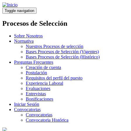
Pasar
al
Toggle navigation
contenido
principal
Procesos de Selección
Sobre Nosotros
Normativa
Nuestros Procesos de selección
Bases Procesos de Selección (Vigentes)
Bases Procesos de Selección (Histórico)
Preguntas Frecuentes
Creación de cuenta
Postulación
Requisitos del perfil del puesto
Experiencia Laboral
Evaluaciones
Entrevistas
Bonificaciones
Iniciar Sesión
Convocatorias
Convocatorias
Convocatoria Histórica