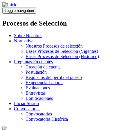
Pasar
al
Toggle navigation
contenido
principal
Procesos de Selección
Sobre Nosotros
Normativa
Nuestros Procesos de selección
Bases Procesos de Selección (Vigentes)
Bases Procesos de Selección (Histórico)
Preguntas Frecuentes
Creación de cuenta
Postulación
Requisitos del perfil del puesto
Experiencia Laboral
Evaluaciones
Entrevistas
Bonificaciones
Iniciar Sesión
Convocatorias
Convocatorias
Convocatoria Histórica