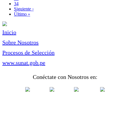
Page
34
Siguiente
Siguiente ›
página
Última
Último »
página
Inicio
Sobre Nosotros
Procesos de Selección
www.sunat.gob.pe
Conéctate con Nosotros en: