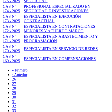
175 - 2025
SEGURIDAD
CAS Nº
PROFESIONAL ESPECIALIZADO EN
174 - 2025
SEGURIDAD E INVESTIGACIONES
CAS Nº
ESPECIALISTA EN EJECUCIÓN
173 - 2025
CONTRACTUAL
CAS Nº
ESPECIALISTA EN CONTRATACIONES
172 - 2025
MENORES Y ACUERDO MARCO
CAS Nº
ESPECIALISTA EN ABASTECIMIENTO Y
171 - 2025
PROGRAMACIÓN
CAS Nº
ESPECIALISTA EN SERVICIO DE REDES
170 - 2025
CAS Nº
ESPECIALISTA EN COMPENSACIONES
169 - 2025
Primera
« Primero
página
Página
‹ Anterior
Paginación
anterior
Page
26
Page
27
Page
28
Page
29
Página
30
actual
Page
31
Page
32
Page
33