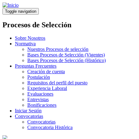
Pasar
al
Toggle navigation
contenido
principal
Procesos de Selección
Sobre Nosotros
Normativa
Nuestros Procesos de selección
Bases Procesos de Selección (Vigentes)
Bases Procesos de Selección (Histórico)
Preguntas Frecuentes
Creación de cuenta
Postulación
Requisitos del perfil del puesto
Experiencia Laboral
Evaluaciones
Entrevistas
Bonificaciones
Iniciar Sesión
Convocatorias
Convocatorias
Convocatoria Histórica