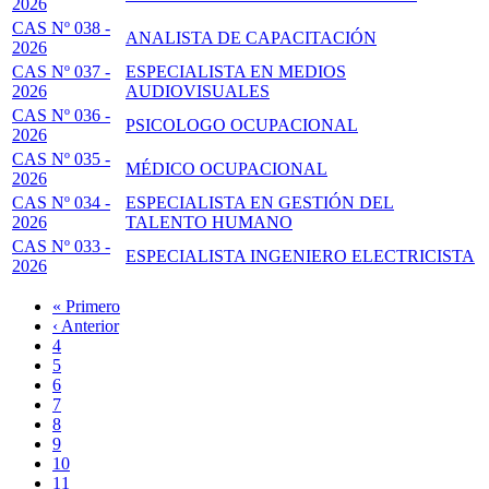
2026
CAS Nº 038 -
ANALISTA DE CAPACITACIÓN
2026
CAS Nº 037 -
ESPECIALISTA EN MEDIOS
2026
AUDIOVISUALES
CAS Nº 036 -
PSICOLOGO OCUPACIONAL
2026
CAS Nº 035 -
MÉDICO OCUPACIONAL
2026
CAS Nº 034 -
ESPECIALISTA EN GESTIÓN DEL
2026
TALENTO HUMANO
CAS Nº 033 -
ESPECIALISTA INGENIERO ELECTRICISTA
2026
Primera
« Primero
página
Página
‹ Anterior
Paginación
anterior
Page
4
Page
5
Page
6
Page
7
Página
8
actual
Page
9
Page
10
Page
11