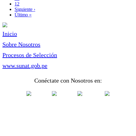
Page
12
Siguiente
Siguiente ›
página
Última
Último »
página
Inicio
Sobre Nosotros
Procesos de Selección
www.sunat.gob.pe
Conéctate con Nosotros en: