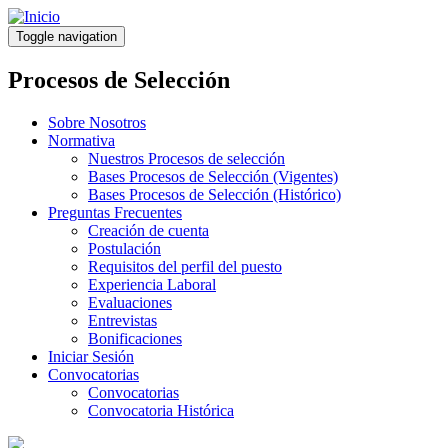
Pasar
al
Toggle navigation
contenido
principal
Procesos de Selección
Sobre Nosotros
Normativa
Nuestros Procesos de selección
Bases Procesos de Selección (Vigentes)
Bases Procesos de Selección (Histórico)
Preguntas Frecuentes
Creación de cuenta
Postulación
Requisitos del perfil del puesto
Experiencia Laboral
Evaluaciones
Entrevistas
Bonificaciones
Iniciar Sesión
Convocatorias
Convocatorias
Convocatoria Histórica