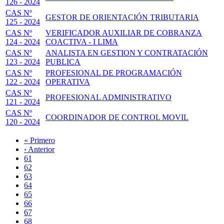
126 - 2024
CAS Nº
GESTOR DE ORIENTACIÓN TRIBUTARIA
125 - 2024
CAS Nº
VERIFICADOR AUXILIAR DE COBRANZA
124 - 2024
COACTIVA - I LIMA
CAS Nº
ANALISTA EN GESTION Y CONTRATACIÓN
123 - 2024
PUBLICA
CAS Nº
PROFESIONAL DE PROGRAMACIÓN
122 - 2024
OPERATIVA
CAS Nº
PROFESIONAL ADMINISTRATIVO
121 - 2024
CAS Nº
COORDINADOR DE CONTROL MOVIL
120 - 2024
Primera
« Primero
página
Página
‹ Anterior
Paginación
anterior
Page
61
Page
62
Page
63
Page
64
Página
65
actual
Page
66
Page
67
Page
68