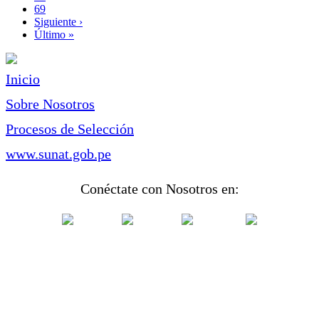
Page
69
Siguiente
Siguiente ›
página
Última
Último »
página
Inicio
Sobre Nosotros
Procesos de Selección
www.sunat.gob.pe
Conéctate con Nosotros en: