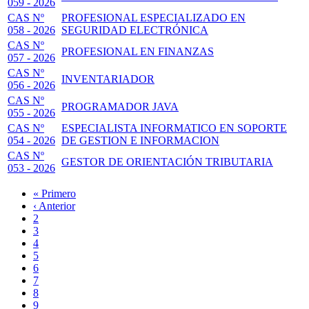
059 - 2026
CAS Nº
PROFESIONAL ESPECIALIZADO EN
058 - 2026
SEGURIDAD ELECTRÓNICA
CAS Nº
PROFESIONAL EN FINANZAS
057 - 2026
CAS Nº
INVENTARIADOR
056 - 2026
CAS Nº
PROGRAMADOR JAVA
055 - 2026
CAS Nº
ESPECIALISTA INFORMATICO EN SOPORTE
054 - 2026
DE GESTION E INFORMACION
CAS Nº
GESTOR DE ORIENTACIÓN TRIBUTARIA
053 - 2026
Primera
« Primero
página
Página
‹ Anterior
Paginación
anterior
Page
2
Page
3
Page
4
Page
5
Página
6
actual
Page
7
Page
8
Page
9