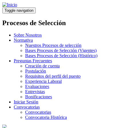
Pasar
al
Toggle navigation
contenido
principal
Procesos de Selección
Sobre Nosotros
Normativa
Nuestros Procesos de selección
Bases Procesos de Selección (Vigentes)
Bases Procesos de Selección (Histórico)
Preguntas Frecuentes
Creación de cuenta
Postulación
Requisitos del perfil del puesto
Experiencia Laboral
Evaluaciones
Entrevistas
Bonificaciones
Iniciar Sesión
Convocatorias
Convocatorias
Convocatoria Histórica