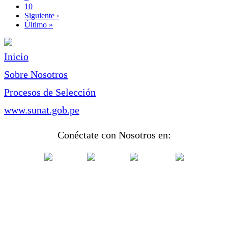
Page
10
Siguiente
Siguiente ›
página
Última
Último »
página
Inicio
Sobre Nosotros
Procesos de Selección
www.sunat.gob.pe
Conéctate con Nosotros en: