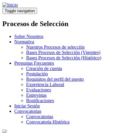
Pasar
al
Toggle navigation
contenido
principal
Procesos de Selección
Sobre Nosotros
Normativa
Nuestros Procesos de selección
Bases Procesos de Selección (Vigentes)
Bases Procesos de Selección (Histórico)
Preguntas Frecuentes
Creación de cuenta
Postulación
Requisitos del perfil del puesto
Experiencia Laboral
Evaluaciones
Entrevistas
Bonificaciones
Iniciar Sesión
Convocatorias
Convocatorias
Convocatoria Histórica